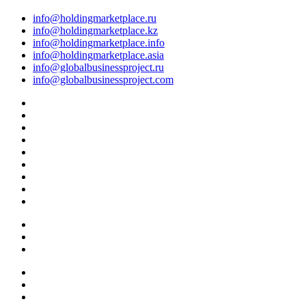
info@holdingmarketplace.ru
info@holdingmarketplace.kz
info@holdingmarketplace.info
info@holdingmarketplace.asia
info@globalbusinessproject.ru
info@globalbusinessproject.com