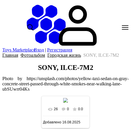
Toys Marketplace
Вход
|
Регистрация
Главная
Фотоальбом
Городская жизнь
SONY, ILCE-7M2
SONY, ILCE-7M2
Photo by https://unsplash.com/photos/yellow-taxi-sedan-on-gray-
concrete-street-passed-through-white-smokes-near-walking-lane-
ubSUwrr04Ks
26
0
0.0
В реальном размере
Добавлено
16.08.2025
640x435
/ 112.3Kb