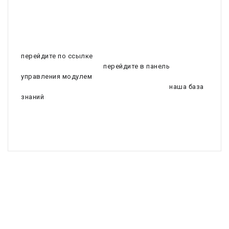
миссию, ценности и поделиться важными
достижениями. Это ваш шанс установить
доверительные отношения с аудиторией и показать
уникальность вашего бренда. Чтобы
отредактировать содержание этой страницы,
перейдите по ссылке
. Для более глубокой настройки
функционала страницы,
перейдите в панель
управления модулем
. Если вам нужна помощь или
дополнительные инструкции по настройке,
наша база
знаний
всегда к вашим услугам. Создайте уникальную
и информативную страницу "О нас", которая поможет
вашим посетителям лучше понять, кто вы и чем
занимаетесь.