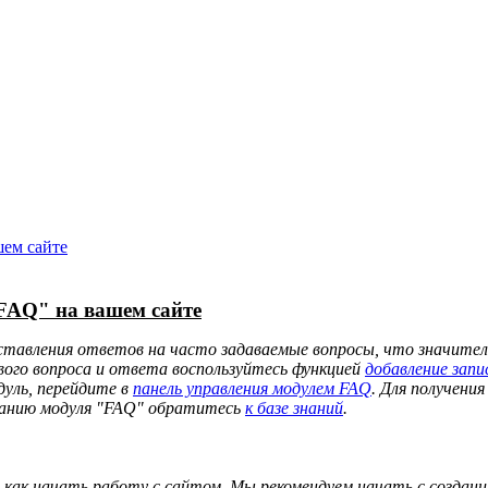
О нас
Магазин
Файлы
Статьи
Блог
Форум
Галерея
Отзывы
Контакты
шем сайте
FAQ" на вашем сайте
ставления ответов на часто задаваемые вопросы, что значител
вого вопроса и ответа воспользуйтесь функцией
добавление запи
уль, перейдите в
панель управления модулем FAQ
. Для получени
ованию модуля "FAQ" обратитесь
к базе знаний
.
как начать работу с сайтом. Мы рекомендуем начать с создани