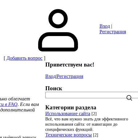
Сайты
Объявления
Игры
FAQ
Вход
|
Регистрация
[
Добавить вопрос
]
Приветствуем вас
!
Вход
|
Регистрация
Поиск
ьно облегчает
си в FAQ
. Если вам
Категории раздела
я дополнительной
Использование сайта
[2]
Всё, что вам нужно знать для эффективного
использования сайта: от навигации до
специфических функций.
Технические вопросы
[2]
я учётной записи,