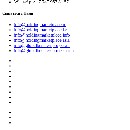
WhatsApp: +7 747 957 81 57
Связаться с Нами
info@holdingmarketplace.ru
info@holdingmarketplace.kz
info@holdingmarketplace.info
info@holdingmarketplace.asia
info@globalbusinessproject.ru
info@globalbusinessproject.com