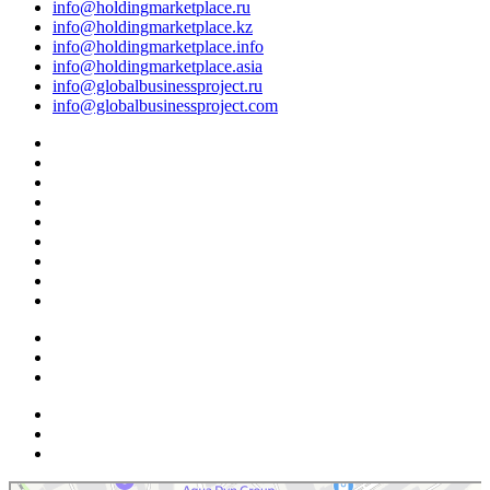
info@holdingmarketplace.ru
info@holdingmarketplace.kz
info@holdingmarketplace.info
info@holdingmarketplace.asia
info@globalbusinessproject.ru
info@globalbusinessproject.com
Маркетплейс Казахстана