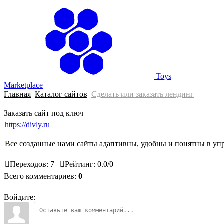
Главная
Toys
Marketplace
Главная
Каталог сайтов
Сделать или заказать лендинг
Заказать сайт под ключ
https://divly.ru
Все созданные нами сайты адаптивны, удобны и понятны в управ
Переходов
:
7
|
Рейтинг
:
0.0
/
0
Всего комментариев
:
0
Войдите: