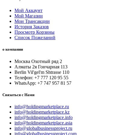
Мой Аккаунт
Мой Магазин
Мои Трансакции
История Заказов
Просмотр Корзины
Список Пожеланий
о компании
Москва Охотный ряд 2
Алматы 2я Гончарная 113
Berlin Vil'gel'm Shtrasse 110
Телефон: +7 777 120 95 55
WhatsApp: +7 747 957 81 57
Связаться с Нами
info@holdingmarketplace.ru
info@holdingmarketplace.kz
info@holdingmarketplace.info
info@holdingmarketplace.asia
info@globalbusinessproject.ru
info@globalbusinessproject.com