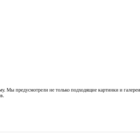
О нас
Магазин
Файлы
Статьи
Блог
Форум
Галерея
Отзывы
Контакты
му. Мы предусмотрели не только подходящие картинки и галере
в.