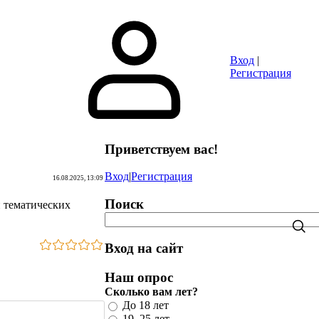
Сайты
Объявления
Игры
FAQ
Вход
|
Регистрация
Приветствуем вас
!
Вход
|
Регистрация
16.08.2025, 13:09
Поиск
и тематических
Вход на сайт
Наш опрос
Сколько вам лет?
До 18 лет
19–25 лет