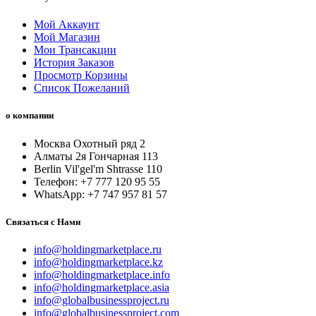
Мой Аккаунт
Мой Магазин
Мои Трансакции
История Заказов
Просмотр Корзины
Список Пожеланий
о компании
Москва Охотный ряд 2
Алматы 2я Гончарная 113
Berlin Vil'gel'm Shtrasse 110
Телефон: +7 777 120 95 55
WhatsApp: +7 747 957 81 57
Связаться с Нами
info@holdingmarketplace.ru
info@holdingmarketplace.kz
info@holdingmarketplace.info
info@holdingmarketplace.asia
info@globalbusinessproject.ru
info@globalbusinessproject.com