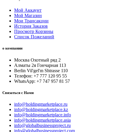
Мой Аккаунт
Мой Магазин
Мои Трансакции
История Заказов
Просмотр Корзины
Список Пожеланий
о компании
Москва Охотный ряд 2
Алматы 2я Гончарная 113
Berlin Vil'gel'm Shtrasse 110
Телефон: +7 777 120 95 55
WhatsApp: +7 747 957 81 57
Связаться с Нами
info@holdingmarketplace.ru
info@holdingmarketplace.kz
info@holdingmarketplace.info
info@holdingmarketplace.asia
info@globalbusinessproject.ru
info@globalbusinessproject.com