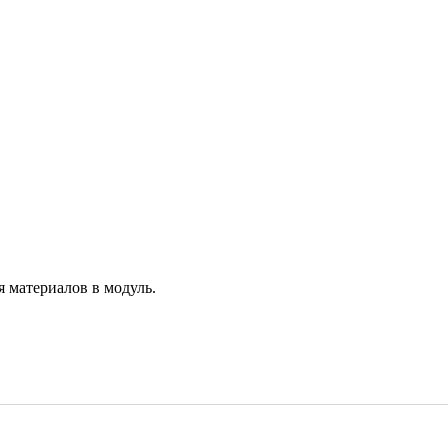
О нас
Магазин
Файлы
Статьи
Блог
Форум
Галерея
Отзывы
Контакты
 материалов в модуль.